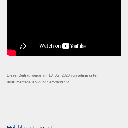
Dieser Beitrag wurde am
10. Juli 2020
von
admin
unter
Instrumentenausbildung
veröffentlicht.
Holzblasintrumente