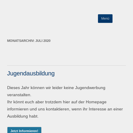
MV-Kellmünz
Wir l(i)eben Blasmusik
Zum
Menü
Inhalt
springen
MONATSARCHIV:
JULI 2020
Jugendausbildung
Dieses Jahr können wir leider keine Jugendwerbung
veranstalten.
Ihr könnt euch aber trotzdem hier auf der Homepage
informieren und uns kontaktieren, wenn ihr Interesse an einer
Ausbildung habt.
Jetzt Informieren!