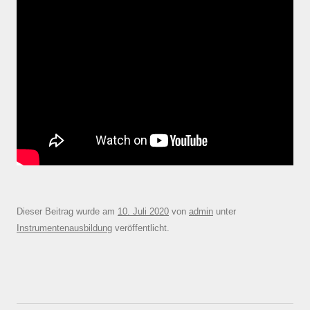
Dieser Beitrag wurde am
10. Juli 2020
von
admin
unter
Instrumentenausbildung
veröffentlicht.